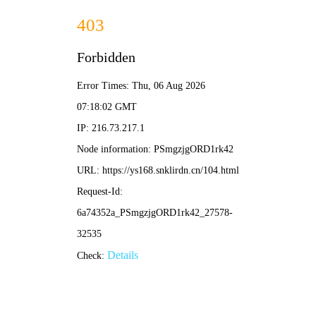
🎬 私人定制影院
· 你的专属光影
🎞️ 寻片
🎞️ 电影
📺 电视剧
🎭 综艺
✨ 动漫
🔥 私人推荐·热门精选
逐玉
你好1983
全40集
更新至18集
吞噬星空
牧神记
更新至216集
更新至75集